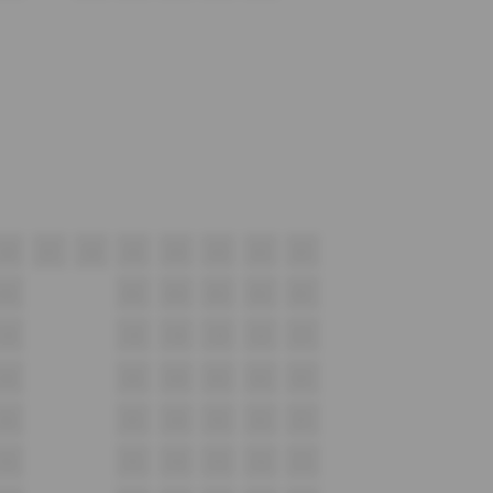
A8
A7
A6
A5
A4
A3
A2
A1
B6
B5
B4
B3
B2
B1
C6
C5
C4
C3
C2
C1
D6
D5
D4
D3
D2
D1
E6
E5
E4
E3
E2
E1
F6
F5
F4
F3
F2
F1