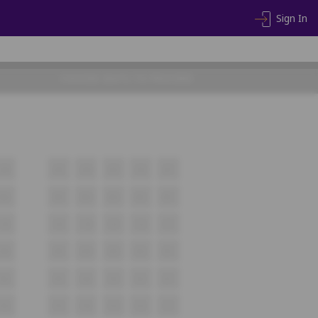
Sign In
CHOOSE SEATS TO PROCEED
A6
A5
A4
A3
A2
A1
B6
B5
B4
B3
B2
B1
C6
C5
C4
C3
C2
C1
D6
D5
D4
D3
D2
D1
E6
E5
E4
E3
E2
E1
F6
F5
F4
F3
F2
F1