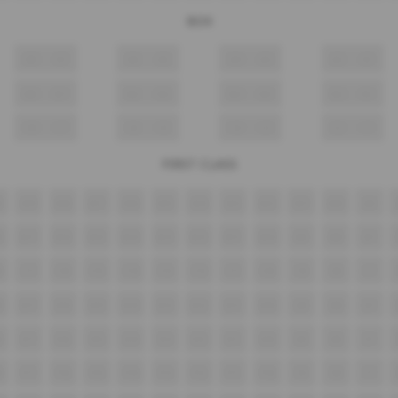
BOX
A8
A7
A6
A5
A4
A3
A2
A1
B8
B7
B6
B5
B4
B3
B2
B1
C8
C7
C6
C5
C4
C3
C2
C1
FIRST CLASS
0
A19
A18
A17
A16
A15
A14
A13
A12
A11
A10
A9
8
B17
B16
B15
B14
B13
B12
B11
B10
B9
B8
B7
8
C17
C16
C15
C14
C13
C12
C11
C10
C9
C8
C7
8
D17
D16
D15
D14
D13
D12
D11
D10
D9
D8
D7
8
E17
E16
E15
E14
E13
E12
E11
E10
E9
E8
E7
8
F17
F16
F15
F14
F13
F12
F11
F10
F9
F8
F7