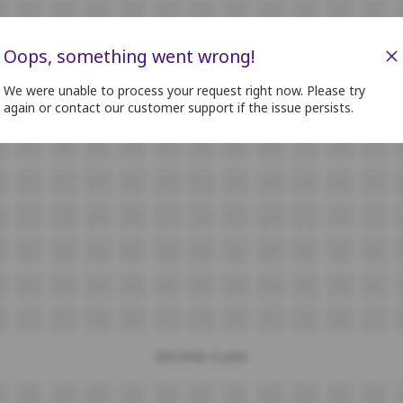
8
G17
G16
G15
G14
G13
G12
G11
G10
G9
G8
G7
8
H17
H16
H15
H14
H13
H12
H11
H10
H9
H8
H7
×
Oops, something went wrong!
8
I17
I16
I15
I14
I13
I12
I11
I10
I9
I8
I7
We were unable to process your request right now. Please try
again or contact our customer support if the issue persists.
8
J17
J16
J15
J14
J13
J12
J11
J10
J9
J8
J7
8
K17
K16
K15
K14
K13
K12
K11
K10
K9
K8
K7
8
L17
L16
L15
L14
L13
L12
L11
L10
L9
L8
L7
8
M17
M16
M15
M14
M13
M12
M11
M10
M9
M8
M7
8
N17
N16
N15
N14
N13
N12
N11
N10
N9
N8
N7
8
O17
O16
O15
O14
O13
O12
O11
O10
O9
O8
O7
SECOND CLASS
3
A22
A21
A20
A19
A18
A17
A16
A15
A14
A13
A12