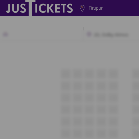
Tirupur
2D, Dolby Atmos
A23
A22
A21
A20
A19
A1
B23
B22
B21
B20
B19
B1
C23
C22
C21
C20
C19
C1
D23
D22
D21
D20
D19
D1
E23
E22
E21
E20
E19
E1
F23
F22
F21
F20
F19
F1