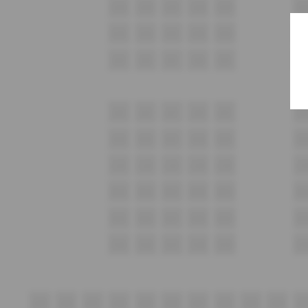
G23
G22
G21
G20
G19
G1
H23
H22
H21
H20
H19
H1
I23
I22
I21
I20
I19
I1
J23
J22
J21
J20
J19
J1
K23
K22
K21
K20
K19
K1
L23
L22
L21
L20
L19
L1
M23
M22
M21
M20
M19
M1
N23
N22
N21
N20
N19
N1
O23
O22
O21
O20
O19
O1
A33
A32
A31
A30
A29
A28
A27
A26
A25
A24
A2