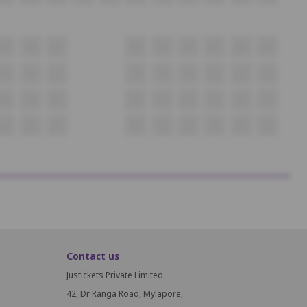
B9
B8
B7
B6
B5
B4
B3
B2
B1
C9
C8
C7
C6
C5
C4
C3
C2
C1
D9
D8
D7
D6
D5
D4
D3
D2
D1
E9
E8
E7
E6
E5
E4
E3
E2
E1
Contact us
Justickets Private Limited
42, Dr Ranga Road, Mylapore,