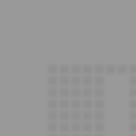
A27
A26
A25
A24
A23
A22
A21
A2
B23
B22
B21
B20
B19
B1
C23
C22
C21
C20
C19
C1
D23
D22
D21
D20
D19
D1
E23
E22
E21
E20
E19
E1
F23
F22
F21
F20
F19
F1