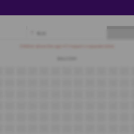
₹
0.00
Available
Best Seats
Currently Blocked
Reserved
Selected
Children above the age of 3 require a separate ticket.
BALCONY
8
A17
A16
A15
A14
A13
A12
A11
A10
A9
A8
A7
8
B17
B16
B15
B14
B13
B12
B11
B10
B9
B8
B7
8
C17
C16
C15
C14
C13
C12
C11
C10
C9
C8
C7
8
D17
D16
D15
D14
D13
D12
D11
D10
D9
D8
D7
8
E17
E16
E15
E14
E13
E12
E11
E10
E9
E8
E7
8
F17
F16
F15
F14
F13
F12
F11
F10
F9
F8
F7