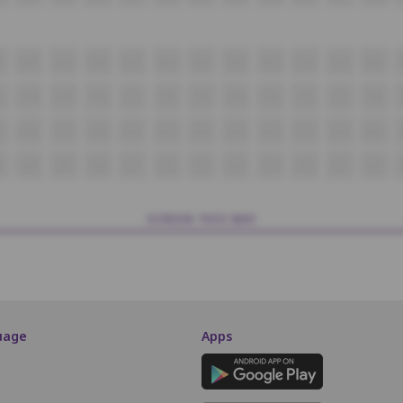
1
B20
B19
B18
B17
B16
B15
B14
B13
B12
B11
B10
1
C20
C19
C18
C17
C16
C15
C14
C13
C12
C11
C10
1
D20
D19
D18
D17
D16
D15
D14
D13
D12
D11
D10
1
E20
E19
E18
E17
E16
E15
E14
E13
E12
E11
E10
SCREEN THIS WAY
uage
Apps