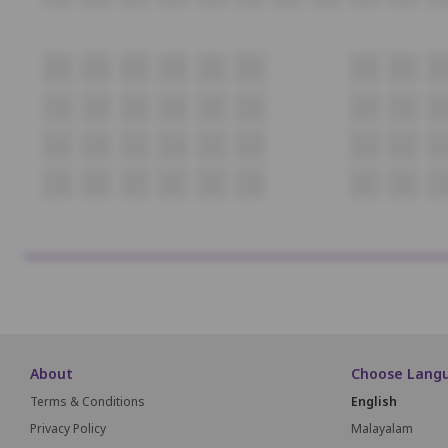
B29
B28
B27
B26
B25
B24
B23
B22
B2
C29
C28
C27
C26
C25
C24
C23
C22
C2
D29
D28
D27
D26
D25
D24
D23
D22
D2
E29
E28
E27
E26
E25
E24
E23
E22
E2
About
Choose Lang
Terms & Conditions
English
Privacy Policy
Malayalam