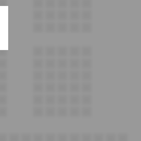
G6
G5
G4
G3
G2
G1
H6
H5
H4
H3
H2
H1
I6
I5
I4
I3
I2
I1
J6
J5
J4
J3
J2
J1
K6
K5
K4
K3
K2
K1
L6
L5
L4
L3
L2
L1
M6
M5
M4
M3
M2
M1
N6
N5
N4
N3
N2
N1
O6
O5
O4
O3
O2
O1
A11
A10
A9
A8
A7
A6
A5
A4
A3
A2
A1